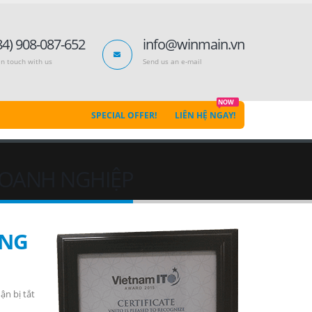
84) 908-087-652
info@winmain.vn
in touch with us
Send us an e-mail
NOW
SPECIAL OFFER!
LIÊN HỆ NGAY!
 DOANH NGHIỆP
ONG
ở
ận bị tắt
TRIỂN