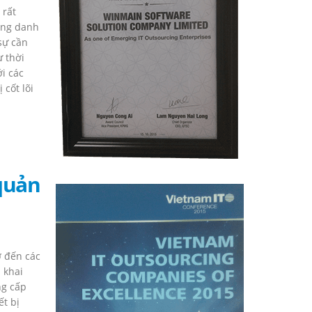
 rất
KHAI
ong danh
PHẦN
sự cần
MỀM
ư thời
QUẢN
i các
LÝ
 cốt lõi
BẢO
TRÌ
THIẾT
BỊ
TRONG
DOANH
quản
NGHIỆP
ở đến các
 khai
ng cấp
ết bị