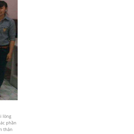
i lòng
 các phần
n thân