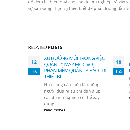
để đem lại hiệu quả cao cho doanh nghiệp. Vì vậy vi
sự sẵn sàng, thực sự hiểu biết để phải đương đầu 
RELATED
POSTS
XU HƯỚNG MỚI TRONG VIỆC
12
19
QUẢN LÝ MÁY MÓC VỚI
PHẦN MỀM QUẢN LÝ BẢO TRÌ
Th6
Th6
THIẾT BỊ
Nhà cung cấp luôn là những
người đưa ra sự chỉ dẫn giúp
các doanh nghiệp có thể xây
dựng...
read more