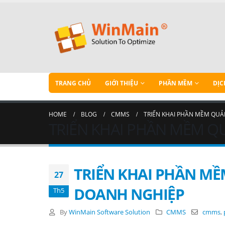
TRANG CHỦ
GIỚI THIỆU
PHẦN MỀM
DỊC
HOME
BLOG
CMMS
TRIỂN KHAI PHẦN MỀM QUẢN
TRIỂN KHAI PHẦN MỀM QU
TRIỂN KHAI PHẦN MỀM
27
DOANH NGHIỆP
Th5
By
WinMain Software Solution
CMMS
cmms
,