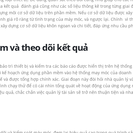
ra kết quả đánh giá cũng như các số liệu thông kê trong từng giai
ựng môi cơ sở dữ liệu trên phần mềm. Nếu cơ sở dữ liệu được xâ
nh giá rõ ràng từ tình trạng của máy móc, và ngược lại. Chính vì t
 xây dựng cơ sở dữ liệu khôn ngoan và chi tiết, đáp ứng nhu cầu p
ềm
và theo dõi kết quả
 trì thiết bị và kiểm tra các báo cáo được hiển thị trên hệ thốn
 khai kế hoạch ứng dụng phần mềm vào hệ thống may móc của doanh
ế và được tổng hợp chính xác. Giai đoạn này đòi hỏi nhà quản lý v
ình chạy thử để có cái nhìn tổng quát về hoạt động của ứng dụng 
u quả, chắc chắn việc quản lý tài sản sẽ trở nên thuận tiện và n
 dõi và kiểm soát máy móc, đem lại hiệu quả cao trong quá trình s