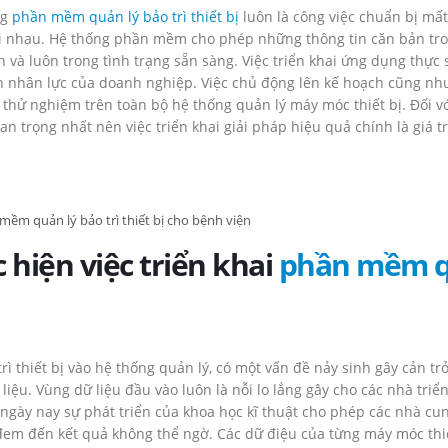
ng
phần mềm quản lý bảo trì thiết bị
luôn là công việc chuẩn bị mất
với nhau. Hệ thống phần mềm cho phép những thông tin căn bản tr
h và luôn trong tình trạng sẵn sàng. Việc triển khai ứng dụng thực 
ồn nhân lực của doanh nghiệp. Việc chủ động lên kế hoạch cũng nh
thử nghiệm trên toàn bộ hệ thống quản lý máy móc thiết bị. Đối vớ
 trọng nhất nên việc triển khai giải pháp hiệu quả chính là giá trị
mềm quản lý bảo trì thiết bị cho bệnh viện
 hiện việc triển khai
phần mềm 
ì thiết bị vào hệ thống quản lý, có một vấn đề nảy sinh gây cản tr
iệu. Vùng dữ liệu đầu vào luôn là nỗi lo lắng gây cho các nhà triển
 ngày nay sự phát triển của khoa học kĩ thuật cho phép các nhà cu
à đem đến kết quả không thể ngờ. Các dữ điệu của từng máy móc thi