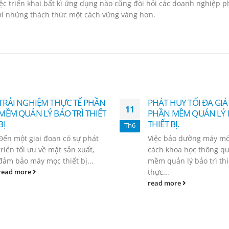
ệc triển khai bất kì ứng dụng nào cũng đòi hỏi các doanh nghiệp p
với những thách thức một cách vững vàng hơn.
TRẢI NGHIỆM THỰC TẾ PHẦN
PHÁT HUY TỐI ĐA GIÁ 
11
MỀM QUẢN LÝ BẢO TRÌ THIẾT
PHẦN MỀM QUẢN LÝ 
BỊ
THIẾT BỊ.
Th6
Đến một giai đoạn có sự phát
Việc bảo dưỡng máy m
triển tối ưu về mặt sản xuất,
cách khoa học thông q
đảm bảo máy mọc thiết bị...
mềm quản lý bảo trì thi
thực...
read more
read more