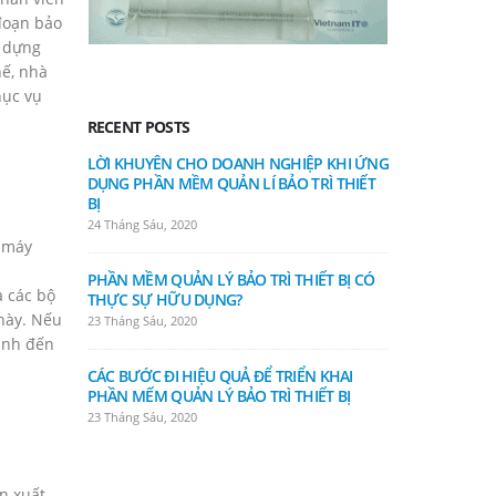
 đoạn bảo
y dựng
hế, nhà
hục vụ
RECENT POSTS
LỜI KHUYÊN CHO DOANH NGHIỆP KHI ỨNG
TRẢI NGHI
DỤNG PHẦN MỀM QUẢN LÍ BẢO TRÌ THIẾT
LÝ BẢO TRÌ T
BỊ
19 Tháng Sáu, 
24 Tháng Sáu, 2020
g máy
NHỮNG KHÓ
PHẦN MỀM QUẢN LÝ BẢO TRÌ THIẾT BỊ CÓ
MỀM QUẢN L
à các bộ
THỰC SỰ HỮU DỤNG?
19 Tháng Sáu, 
này. Nếu
23 Tháng Sáu, 2020
hanh đến
XU HƯỚNG 
CÁC BƯỚC ĐI HIỆU QUẢ ĐỂ TRIỂN KHAI
MÓC VỚI PH
PHẦN MẾM QUẢN LÝ BẢO TRÌ THIẾT BỊ
THIẾT BỊ
23 Tháng Sáu, 2020
12 Tháng Sáu, 
ản xuất