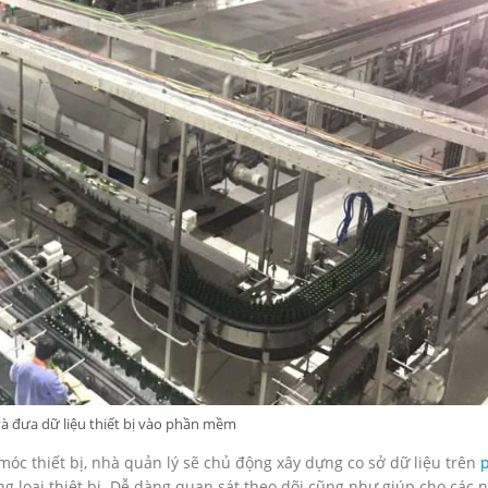
và đưa dữ liệu thiết bị vào phần mềm
móc thiết bị, nhà quản lý sẽ chủ động xây dựng co sở dữ liệu trên
g loại thiêt bị. Dễ dàng quan sát theo dõi cũng như giúp cho các 