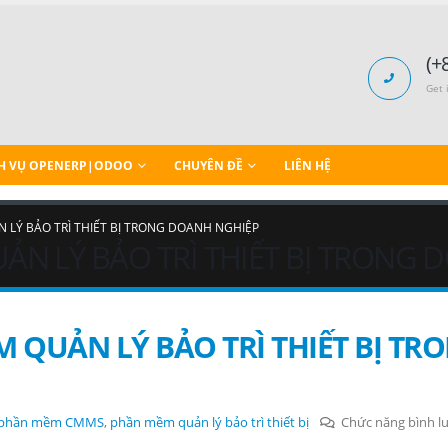
(+
Get 
H VỤ OPENERP|ODOO
CHUYÊN ĐỀ
LIÊN HỆ
 LÝ BẢO TRÌ THIẾT BỊ TRONG DOANH NGHIỆP
ẢN LÝ BẢO TRÌ THIẾT BỊ TRONG
 QUẢN LÝ BẢO TRÌ THIẾT BỊ TR
phần mềm CMMS
,
phần mềm quản lý bảo trì thiết bị
Chức năng bình lu