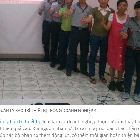
UẢN LÝ BẢO TRÌ THIẾT BỊ TRONG DOANH NGHIỆP 4
lý bảo trì thiết bị
đem lại, các doanh nghiệp thực sự cảm thấy hà
t hiệu quả cao. Khi nguồn nhân lực là cánh tay nối dài, chắc chắn
úp các bộ phận có thêm động lực, có thêm thời gian hoàn thiện bả