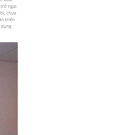
 trở ngại
bị, chưa
ần triển
g dụng