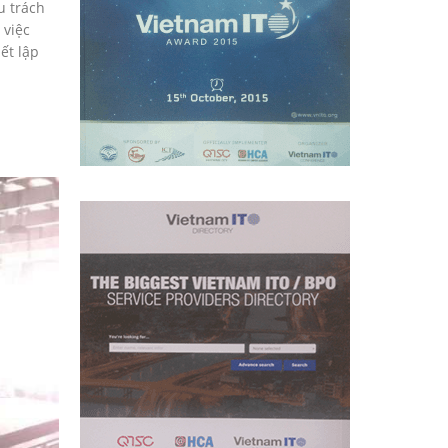
u trách
 việc
ết lập