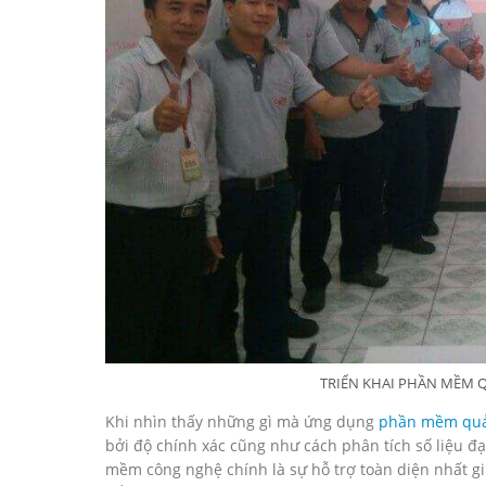
TRIỂN KHAI PHẦN MỀM Q
Khi nhìn thấy những gì mà ứng dụng
phần mềm quản 
bởi độ chính xác cũng như cách phân tích số liệu đạ
mềm công nghệ chính là sự hỗ trợ toàn diện nhất gi