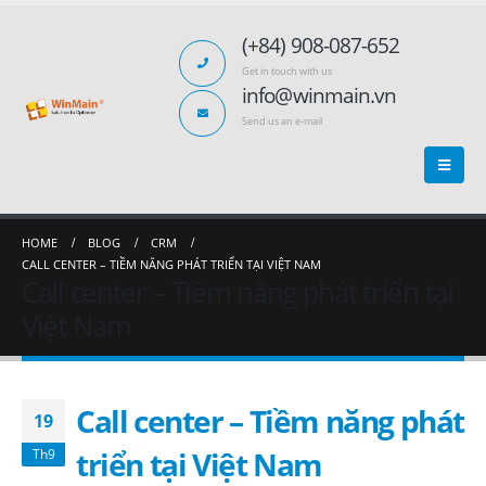
(+84) 908-087-652
Get in touch with us
info@winmain.vn
Send us an e-mail
HOME
BLOG
CRM
CALL CENTER – TIỀM NĂNG PHÁT TRIỂN TẠI VIỆT NAM
Call center – Tiềm năng phát triển tại
Việt Nam
Call center – Tiềm năng phát
19
triển tại Việt Nam
Th9