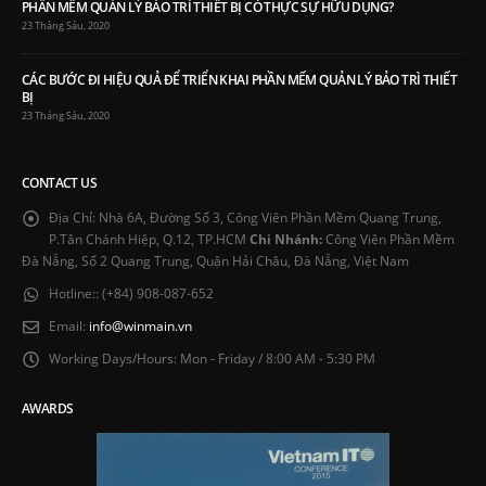
PHẦN MỀM QUẢN LÝ BẢO TRÌ THIẾT BỊ CÓ THỰC SỰ HỮU DỤNG?
23 Tháng Sáu, 2020
CÁC BƯỚC ĐI HIỆU QUẢ ĐỂ TRIỂN KHAI PHẦN MẾM QUẢN LÝ BẢO TRÌ THIẾT
BỊ
23 Tháng Sáu, 2020
CONTACT US
Địa Chỉ:
Nhà 6A, Đường Số 3, Công Viên Phần Mềm Quang Trung,
P.Tân Chánh Hiệp, Q.12, TP.HCM
Chi Nhánh:
Công Viên Phần Mềm
Đà Nẵng, Số 2 Quang Trung, Quận Hải Châu, Đà Nẵng, Việt Nam
Hotline::
(+84) 908-087-652
Email:
info@winmain.vn
Working Days/Hours:
Mon - Friday / 8:00 AM - 5:30 PM
AWARDS