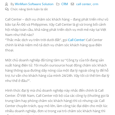
By
WinMain Software Solution
CRM
call center
,
crm
ở
Chức năng bình luận bị tắt
Call
Call Center – dịch vụ chăm sóc khách hàng – đang phát triển như vũ
center
bão tại Ấn Độ và Philippines. Vậy Call Center là gì và trong bối cảnh
–
hội nhập toàn cầu, khả năng phát triển dịch vụ mới mẻ này tại Việt
Tiềm
Nam như thế nào?
năng
“Thắc mắc dịch vụ trên trời dưới đất”, gọi
phát
Call Center
! Call Center
chính là khái niệm mô tả dịch vụ chăm sóc khách hàng qua điện
triển
thoại.
tại
Việt
Một chủ doanh nghiệp đã từng tâm sự “Công ty của tôi đang sản
Nam
xuất hàng điện tử. Tôi muốn oursource hoạt động chăm sóc khách
hàng thông qua đường dây nóng của một đại lý ngoài công ty để hỗ
trợ, tư vấn cho khách hàng của mình 24/24h. Vậy tôi có thể tìm đại lý
như thế ở đâu?”.
Hình thức đại lý mà chủ doanh nghiệp này nhắc đến chính là Call
Center. Ở Việt Nam, Call Center nội bộ của các công ty (thường gọi là
trung tâm hay phòng chăm sóc khách hàng) thì có nhưng các Call
Center chuyên trách, quy mô lớn, làm công tác đại diện cho một lúc
nhiều doanh nghiệp, đơn vị trong vai trò chăm sóc khách hàng thì