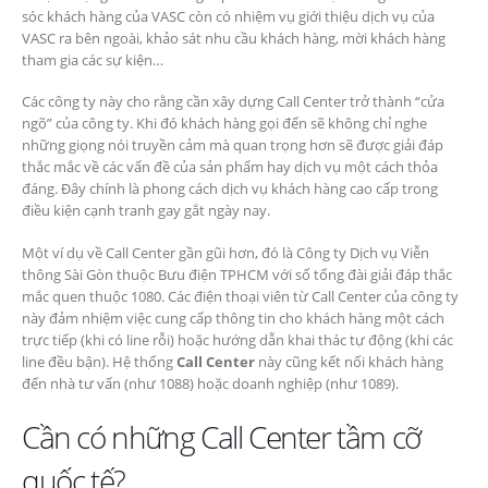
sóc khách hàng của VASC còn có nhiệm vụ giới thiệu dịch vụ của
VASC ra bên ngoài, khảo sát nhu cầu khách hàng, mời khách hàng
tham gia các sự kiện…
Các công ty này cho rằng cần xây dựng Call Center trở thành “cửa
ngõ” của công ty. Khi đó khách hàng gọi đến sẽ không chỉ nghe
những giọng nói truyền cảm mà quan trọng hơn sẽ được giải đáp
thắc mắc về các vấn đề của sản phẩm hay dịch vụ một cách thỏa
đáng. Đây chính là phong cách dịch vụ khách hàng cao cấp trong
điều kiện cạnh tranh gay gắt ngày nay.
Một ví dụ về Call Center gần gũi hơn, đó là Công ty Dịch vụ Viễn
thông Sài Gòn thuộc Bưu điện TPHCM với số tổng đài giải đáp thắc
mắc quen thuộc 1080. Các điện thoại viên từ Call Center của công ty
này đảm nhiệm việc cung cấp thông tin cho khách hàng một cách
trực tiếp (khi có line rỗi) hoặc hướng dẫn khai thác tự động (khi các
line đều bận). Hệ thống
Call Center
này cũng kết nối khách hàng
đến nhà tư vấn (như 1088) hoặc doanh nghiệp (như 1089).
Cần có những Call Center tầm cỡ
quốc tế?