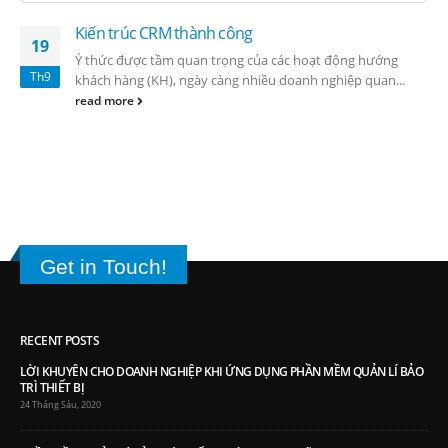
Kiến trúc CRM thành công
19
Ý thức được tầm quan trọng của các hoạt động hướng
Th9
khách hàng (KH), ngày càng nhiều doanh nghiệp quan...
read more
Get in Touch!
RECENT POSTS
LỜI KHUYÊN CHO DOANH NGHIỆP KHI ỨNG DỤNG PHẦN MỀM QUẢN LÍ BẢO
TRÌ THIẾT BỊ
24 Tháng Sáu, 2020