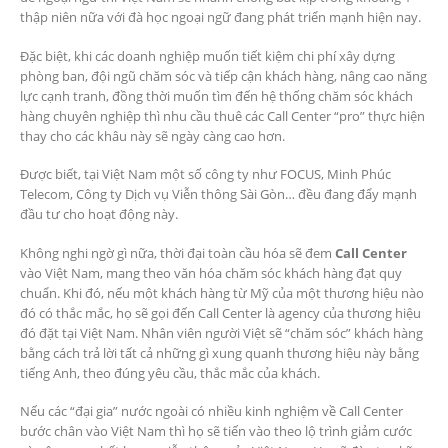
thập niên nữa với đà học ngoại ngữ đang phát triển mạnh hiện nay.
Đặc biệt, khi các doanh nghiệp muốn tiết kiệm chi phí xây dựng
phòng ban, đội ngũ chăm sóc và tiếp cận khách hàng, nâng cao năng
lực cạnh tranh, đồng thời muốn tìm đến hệ thống chăm sóc khách
hàng chuyên nghiệp thì nhu cầu thuê các Call Center “pro” thực hiện
thay cho các khâu này sẽ ngày càng cao hơn.
Được biết, tại Việt Nam một số công ty như FOCUS, Minh Phúc
Telecom, Công ty Dịch vụ Viễn thông Sài Gòn… đều đang đẩy mạnh
đầu tư cho hoạt động này.
Không nghi ngờ gì nữa, thời đại toàn cầu hóa sẽ đem
Call Center
vào Việt Nam, mang theo văn hóa chăm sóc khách hàng đạt quy
chuẩn. Khi đó, nếu một khách hàng từ Mỹ của một thương hiệu nào
đó có thắc mắc, họ sẽ gọi đến Call Center là agency của thương hiệu
đó đặt tại Việt Nam. Nhân viên người Việt sẽ “chăm sóc” khách hàng
bằng cách trả lời tất cả những gì xung quanh thương hiệu này bằng
tiếng Anh, theo đúng yêu cầu, thắc mắc của khách.
Nếu các “đại gia” nước ngoài có nhiều kinh nghiệm về Call Center
bước chân vào Việt Nam thì họ sẽ tiến vào theo lộ trình giảm cước