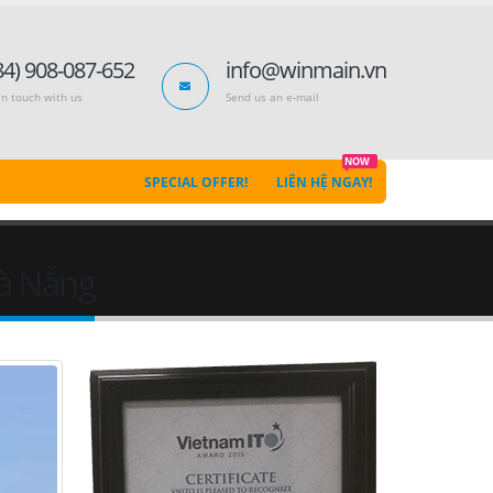
84) 908-087-652
info@winmain.vn
in touch with us
Send us an e-mail
NOW
SPECIAL OFFER!
LIÊN HỆ NGAY!
Đà Nẵng