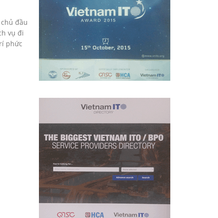
à chủ đầu
ch vụ đi
rí phức