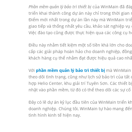
Phần mềm quản lý bảo trì thiết bị
của WinMain đã đáp 
triển khai thành công dự án này chỉ trong thời gia
Điểm mới nhất trong dự án lần này mà WinMain triể
giao tiếp và thống nhất yêu cầu, khảo sát nghiệp vụ
Việc đào tạo cũng được thực hiện qua các công cụ hỗ
Điều này nhằm tiết kiệm một số tiền khá lớn cho doan
cấp các giải pháp hoàn hảo cho doanh nghiệp, đồng
khách hàng cụ thể nhằm đạt được hiệu quả cao nhất,
Với
phần mềm quản lý bảo trì thiết bị
mà WinMain c
theo dõi tình trạng, cũng như lịch sử bảo trì của tất 
hợp Helio Center, khu giải trí Tuyên Sơn. Các thiết b
nhật vào phần mềm, từ đó có thể theo dõi các sự cố
Đây có lẽ dự án kỷ lục đầu tiên của WinMain triển kh
doanh nghiệp. Chúng tôi, WinMain tự hào mang đến 
tình hình kinh tế hiện nay.