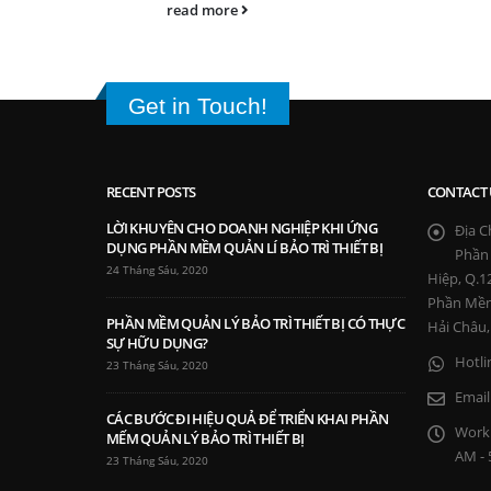
read more
Get in Touch!
RECENT POSTS
CONTACT 
LỜI KHUYÊN CHO DOANH NGHIỆP KHI ỨNG
Địa Ch
DỤNG PHẦN MỀM QUẢN LÍ BẢO TRÌ THIẾT BỊ
Phần
24 Tháng Sáu, 2020
Hiệp, Q.
Phần Mềm
PHẦN MỀM QUẢN LÝ BẢO TRÌ THIẾT BỊ CÓ THỰC
Hải Châu,
SỰ HỮU DỤNG?
Hotlin
23 Tháng Sáu, 2020
Email
CÁC BƯỚC ĐI HIỆU QUẢ ĐỂ TRIỂN KHAI PHẦN
Worki
MẾM QUẢN LÝ BẢO TRÌ THIẾT BỊ
AM - 
23 Tháng Sáu, 2020