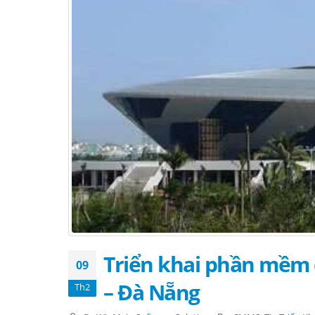
Triển khai phần mềm qu
09
– Đà Nẵng
Th2