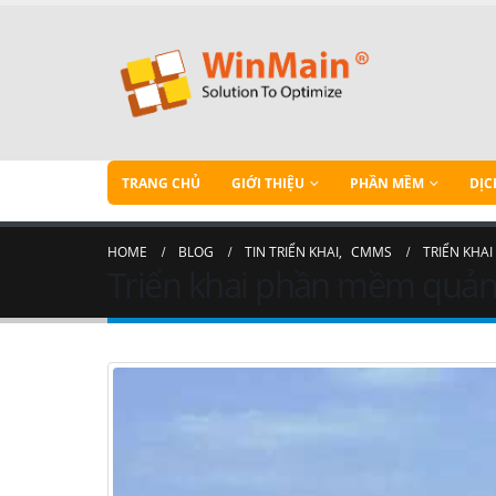
TRANG CHỦ
GIỚI THIỆU
PHẦN MỀM
DỊC
HOME
BLOG
TIN TRIỂN KHAI
,
CMMS
TRIỂN KHAI
Triển khai phần mềm quản l