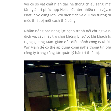
Với cơ sở vật chất hiện đại, hệ thống chiếu sang, m
tâm giải trí phức hợp Helico Center nhiều như vậy, 
Phát là vô cùng lớn. Với diện tích và qui mô tương 
móc thiết bị một cách thủ công.
Nhằm nâng cao năng lực cạnh tranh nói chung và nâ
dịch vụ, các máy trò chơi không bị sự cố khi khách hà
Đặng Quang Mẫn, giám đốc điều hành công ty Khởi 
WinMain để có thể áp dụng công nghệ thông tin phục 
công ty trong công tác quản lý bảo trì thiết bị.