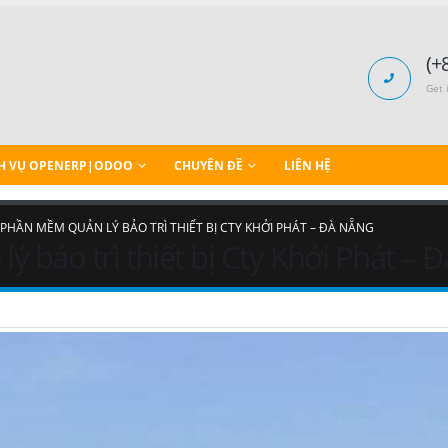
(+
Get 
H VỤ OPENERP|ODOO
CHUYÊN ĐỀ
LIÊN HỆ
 PHẦN MỀM QUẢN LÝ BẢO TRÌ THIẾT BỊ CTY KHỞI PHÁT – ĐÀ NẴNG
ý bảo trì thiết bị Cty Khởi Phát – 