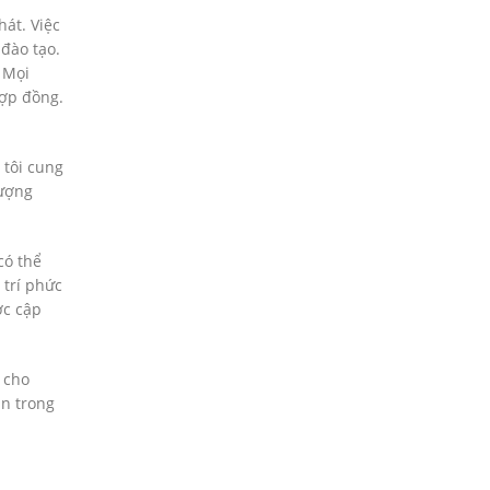
át. Việc
đào tạo.
 Mọi
hợp đồng.
 tôi cung
tượng
có thể
 trí phức
ợc cập
í cho
an trong