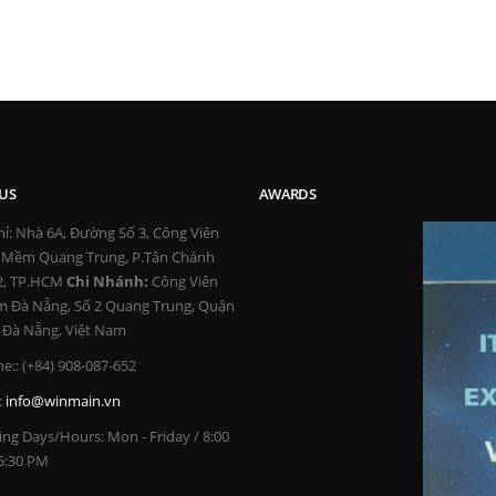
US
AWARDS
ỉ:
Nhà 6A, Đường Số 3, Công Viên
 Mềm Quang Trung, P.Tân Chánh
12, TP.HCM
Chi Nhánh:
Công Viên
 Đà Nẵng, Số 2 Quang Trung, Quận
 Đà Nẵng, Việt Nam
e::
(+84) 908-087-652
:
info@winmain.vn
ng Days/Hours:
Mon - Friday / 8:00
5:30 PM