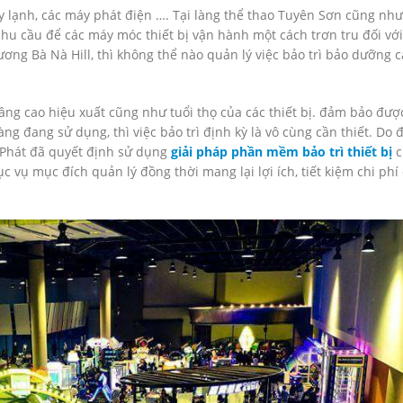
áy lạnh, các máy phát điện …. Tại làng thể thao Tuyên Sơn cũng nh
nhu cầu để các máy móc thiết bị vận hành một cách trơn tru đối vớ
đương Bà Nà Hill, thì không thể nào quản lý việc bảo trì bảo dưỡng 
ng cao hiệu xuất cũng như tuổi thọ của các thiết bị. đảm bảo đượ
ng đang sử dụng, thì việc bảo trì định kỳ là vô cùng cần thiết. Do 
Phát đã quyết định sử dụng
giải pháp phần mềm bảo trì thiết bị
c
vụ mục đích quản lý đồng thời mang lại lợi ích, tiết kiệm chi phí