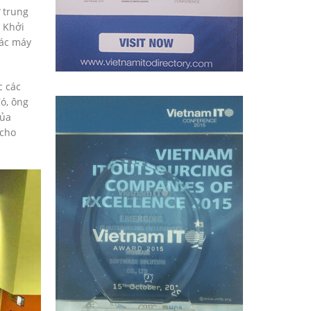
ư trung
i Khởi
các máy
c các
đó, ông
ủa
 cho