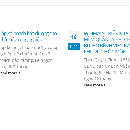
Lập kế hoạch bảo dưỡng cho
WINMAIN TRIỂN KHA
16
nhà máy công nghiệp
MỀM QUẢN LÝ BẢO TR
BỊ CHO BỆNH VIỆN Đ
Th11
Lập kế hoạch bảo dưỡng công
KHU VỰC HÓC MÔN
nghiệp Để chuẩn bị lập kế
Theo Quyết định số 55
hoạch bảo dưỡng, kế hoạch
UBND của Ủy Ban Nhâ
tổng thể, thông...
Thành Phố Hồ Chí Minh
read more
ngày 22 tháng...
read more