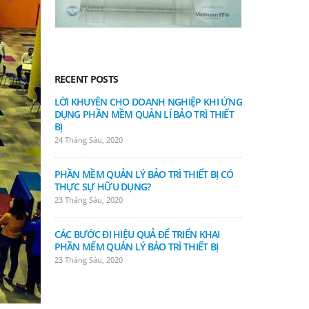
RECENT POSTS
LỜI KHUYÊN CHO DOANH NGHIỆP KHI ỨNG
TRẢI NGHI
DỤNG PHẦN MỀM QUẢN LÍ BẢO TRÌ THIẾT
LÝ BẢO TRÌ T
BỊ
19 Tháng Sáu, 
24 Tháng Sáu, 2020
NHỮNG KHÓ
PHẦN MỀM QUẢN LÝ BẢO TRÌ THIẾT BỊ CÓ
MỀM QUẢN L
THỰC SỰ HỮU DỤNG?
19 Tháng Sáu, 
23 Tháng Sáu, 2020
XU HƯỚNG 
CÁC BƯỚC ĐI HIỆU QUẢ ĐỂ TRIỂN KHAI
MÓC VỚI PH
PHẦN MẾM QUẢN LÝ BẢO TRÌ THIẾT BỊ
THIẾT BỊ
23 Tháng Sáu, 2020
12 Tháng Sáu, 