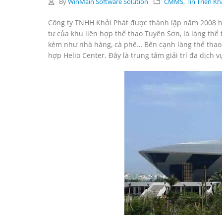
By
WinMain Software Solution
CMMS
,
Tin Triển Kh
Công ty TNHH Khởi Phát được thành lập năm 2008 hoạ
tư của khu liên hợp thể thao Tuyên Sơn, là làng thể
kèm như nhà hàng, cà phê… Bên cạnh làng thể thao 
hợp Helio Center. Đây là trung tâm giải trí đa dịch 