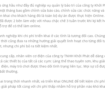
ứng hầu như đầy đủ nghiệp vụ quản lý bảo trì của công ty Khởi Ph
n một tháng bao gồm chỉnh sửa báo cáo, chỉnh sửa các chức năng và 
n khai cho khách hàng đó là toàn bộ dự án được thực hiện Online.
 đã được 2 bên làm việc với nhau chặc chẽ 3 tuần trước khi ký kết 
 trợ để có thể làm online.
h nghiệp khi chi phí triển khai ở các tỉnh là tương đối cao. Chúng
 thời cũng đưa ra những hướng giải quyết linh hoạt cho từng đối 
 nhưng chi phí bỏ ra tiết kiệm nhất.
ung cấp, nhân viên cơ điện của công ty TNHH Khởi Phát dễ dàng 
cả các thiết bị của tất cả các cụm: Làng thể thao tuyên sơn, khu giải
ị điện, máy trò chơi được theo dõi tình trạng liên tục. Mọi sự cố đư
 bất thường.
ai trong thời nhanh nhất, và triển khai ONLINE để tiết kiệm chi ph
giải pháp tốt cùng với chi phí thấp nhằm hỗ trợ phần nào khó kh