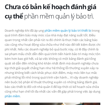
Chưa có bản kế hoạch đánh giá
cụ thể
phần mềm quản lý bảo trì.
Doanh nghiệp khi đã áp ụng
phần mềm quản lý bảo trì thiết bị
trong
quá trình đảm bảo máy móc của nhà máy đạt năng suất tốt. Điều
quan trọng nhất cần phải rút ra đó chính là thực hiện các bảng báo
cáo cũng như hoạt động sửa chữa như thế nào để tiết kiệm được chi
phí nhất. Nếu các doanh nghiệp bỏ quả bước này, có lẽ đây chính là
sai phạm mấu chốt dễn đến quá trình tiến hành bảo trì máy móc tôn
kém hơn bao giờ hết, vả lại việc không có một bảng đánh giá tổng
quát sẽ dẫn đến những khó khăn nhất định mà doanh nghiệp chưa
kịp thời giải quyết chẳng hạn như hệ thống lỗi thường xuyên xảy ra
nhưng không biết cách khắc phục dứt điểm, máy móc liên tục mắc
phải những lỗi nhỏ trong quá trình vận hành… Vì vậy doanh nghiệp
nên buộc bộ phận kĩ thuật thường xuyên có những bảng đánh giá,
báo cáo thiết bị đối với nhà quản lí để kịp thời có kế hoạch sửa chữa
cũng như hạn chế tối đa nhất các vấn đề gặp phải trong việc áp dụng
phần mềm
.