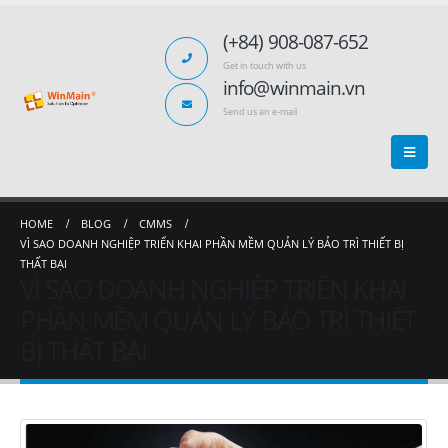
(+84) 908-087-652
Get in touch with us
info@winmain.vn
Send us an e-mail
HOME
BLOG
CMMS
VÌ SAO DOANH NGHIỆP TRIỂN KHAI PHẦN MỀM QUẢN LÝ BẢO TRÌ THIẾT BỊ
THẤT BẠI
VÌ SAO DOANH NGHIỆP TRIỂN KHAI
PHẦN MỀM QUẢN LÝ BẢO TRÌ THIẾT
BỊ THẤT BẠI