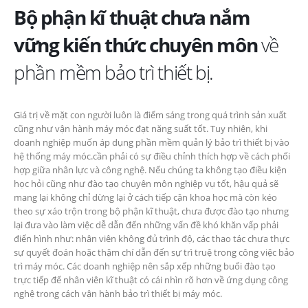
Bộ phận kĩ thuật chưa nắm
vững kiến thức chuyên môn
về
phần mềm bảo trì thiết bị.
Giá trị về mặt con người luôn là điểm sáng trong quá trình sản xuất
cũng như vận hành máy móc đạt năng suất tốt. Tuy nhiên, khi
doanh nghiệp muốn áp dụng phần mềm quản lý bảo trì thiết bị vào
hệ thống máy móc.cần phải có sự điều chỉnh thích hợp về cách phối
hợp giữa nhân lực và công nghệ. Nếu chúng ta không tạo điều kiện
học hỏi cũng như đào tạo chuyên môn nghiệp vụ tốt, hậu quả sẽ
mang lại không chỉ dừng lại ở cách tiếp cận khoa học mà còn kéo
theo sự xáo trộn trong bộ phận kĩ thuật, chưa được đào tạo nhưng
lại đưa vào làm việc dễ dẫn đến những vấn đề khó khăn vấp phải
điển hình như: nhân viên không đủ trình độ, các thao tác chưa thực
sự quyết đoán hoặc thậm chí dẫn đến sự trì truệ trong công việc bảo
trì máy móc. Các doanh nghiệp nên sắp xếp những buổi đào tạo
trực tiếp để nhân viên kĩ thuật có cái nhìn rõ hơn về ứng dụng công
nghệ trong cách vận hành bảo trì thiết bị máy móc.