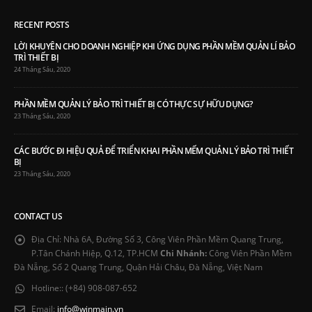
RECENT POSTS
LỜI KHUYÊN CHO DOANH NGHIỆP KHI ỨNG DỤNG PHẦN MỀM QUẢN LÍ BẢO
TRÌ THIẾT BỊ
24 Tháng Sáu, 2020
PHẦN MỀM QUẢN LÝ BẢO TRÌ THIẾT BỊ CÓ THỰC SỰ HỮU DỤNG?
23 Tháng Sáu, 2020
CÁC BƯỚC ĐI HIỆU QUẢ ĐỂ TRIỂN KHAI PHẦN MẾM QUẢN LÝ BẢO TRÌ THIẾT
BỊ
23 Tháng Sáu, 2020
CONTACT US
Địa Chỉ:
Nhà 6A, Đường Số 3, Công Viên Phần Mềm Quang Trung,
P.Tân Chánh Hiệp, Q.12, TP.HCM
Chi Nhánh:
Công Viên Phần Mềm
Đà Nẵng, Số 2 Quang Trung, Quận Hải Châu, Đà Nẵng, Việt Nam
Hotline::
(+84) 908-087-652
Email:
info@winmain.vn