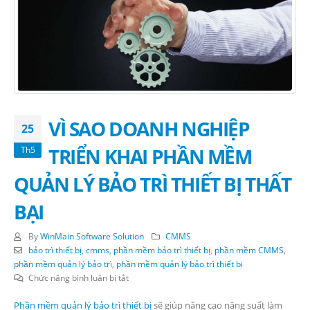
VÌ SAO DOANH NGHIỆP
25
TRIỂN KHAI PHẦN MỀM
Th5
QUẢN LÝ BẢO TRÌ THIẾT BỊ THẤT
BẠI
By
WinMain Software Solution
CMMS
bảo trì thiết bị
,
cmms
,
phần mềm bảo trì thiết bị
,
phần mềm CMMS
,
phần mềm quản lý bảo trì
,
phần mềm quản lý bảo trì thiết bị
ở
Chức năng bình luận bị tắt
VÌ
Phần mềm quản l
ý
bảo trì thiết bị
SAO
sẽ giúp nâng cao năng suất làm