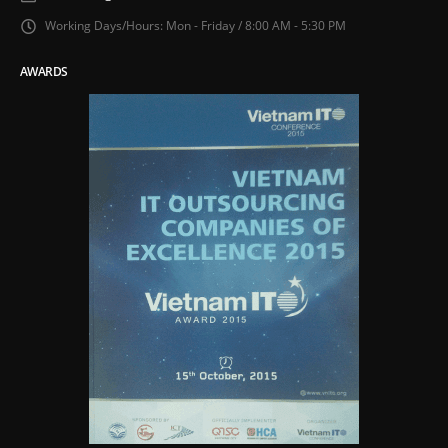
Working Days/Hours:
Mon - Friday / 8:00 AM - 5:30 PM
AWARDS