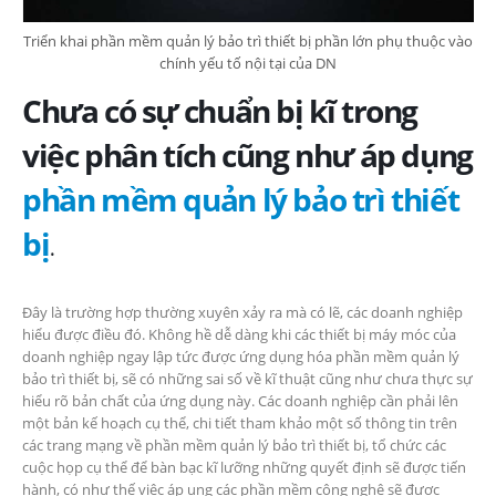
Triển khai phần mềm quản lý bảo trì thiết bị phần lớn phụ thuộc vào
chính yếu tố nội tại của DN
Chưa có sự chuẩn bị kĩ trong
việc phân tích cũng như áp dụng
phần mềm quản lý bảo trì thiết
bị
.
Đây là trường hợp thường xuyên xảy ra mà có lẽ, các doanh nghiệp
hiểu được điều đó. Không hề dễ dàng khi các thiết bị máy móc của
doanh nghiệp ngay lập tức được ứng dụng hóa phần mềm quản lý
bảo trì thiết bị, sẽ có những sai số về kĩ thuật cũng như chưa thực sự
hiểu rõ bản chất của ứng dụng này. Các doanh nghiệp cần phải lên
một bản kế hoạch cụ thể, chi tiết tham khảo một số thông tin trên
các trang mạng về phần mềm quản lý bảo trì thiết bị, tổ chức các
cuộc họp cụ thể để bàn bạc kĩ lưỡng những quyết định sẽ được tiến
hành, có như thế việc áp ụng các phần mềm công nghệ sẽ được