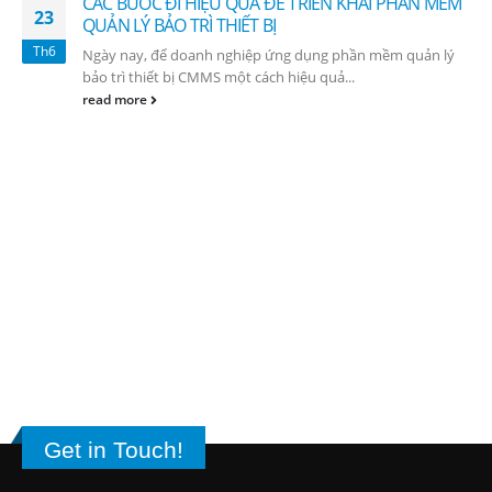
CÁC BƯỚC ĐI HIỆU QUẢ ĐỂ TRIỂN KHAI PHẦN MẾM
23
QUẢN LÝ BẢO TRÌ THIẾT BỊ
Th6
Ngày nay, để doanh nghiệp ứng dụng phần mềm quản lý
bảo trì thiết bị CMMS một cách hiệu quả...
read more
Get in Touch!