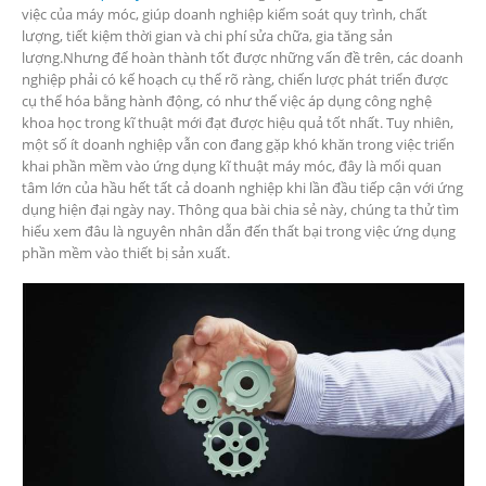
việc của máy móc, giúp doanh nghiệp kiểm soát quy trình, chất
DOANH
lượng, tiết kiệm thời gian và chi phí sửa chữa, gia tăng sản
NGHIỆP
lượng.Nhưng để hoàn thành tốt được những vấn đề trên, các doanh
TRIỂN
nghiệp phải có kế hoạch cụ thể rõ ràng, chiến lược phát triển được
KHAI
cụ thể hóa bằng hành động, có như thế việc áp dụng công nghệ
PHẦN
khoa học trong kĩ thuật mới đạt được hiệu quả tốt nhất. Tuy nhiên,
MỀM
một số ít doanh nghiệp vẫn con đang gặp khó khăn trong việc triển
QUẢN
khai phần mềm vào ứng dụng kĩ thuật máy móc, đây là mối quan
LÝ
tâm lớn của hầu hết tất cả doanh nghiệp khi lần đầu tiếp cận với ứng
BẢO
dụng hiện đại ngày nay. Thông qua bài chia sẻ này, chúng ta thử tìm
TRÌ
hiểu xem đâu là nguyên nhân dẫn đến thất bại trong việc ứng dụng
THIẾT
phần mềm vào thiết bị sản xuất.
BỊ
THẤT
BẠI