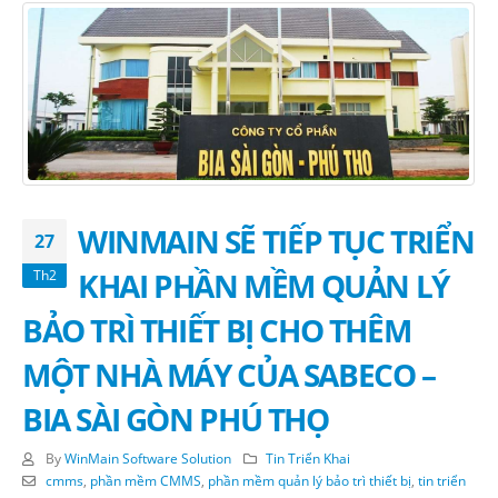
WINMAIN SẼ TIẾP TỤC TRIỂN
27
KHAI PHẦN MỀM QUẢN LÝ
Th2
BẢO TRÌ THIẾT BỊ CHO THÊM
MỘT NHÀ MÁY CỦA SABECO –
BIA SÀI GÒN PHÚ THỌ
By
WinMain Software Solution
Tin Triển Khai
cmms
,
phần mềm CMMS
,
phần mềm quản lý bảo trì thiết bị
,
tin triển