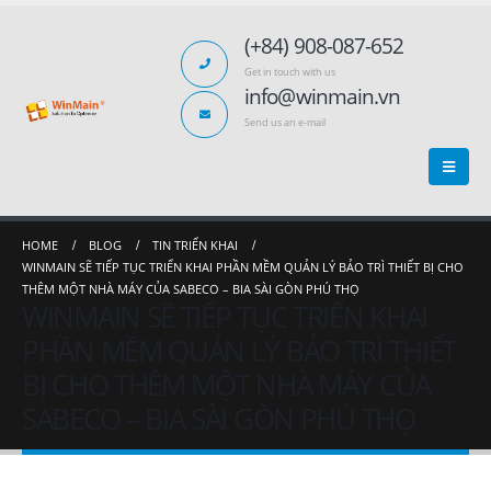
(+84) 908-087-652
Get in touch with us
info@winmain.vn
Send us an e-mail
HOME
BLOG
TIN TRIỂN KHAI
WINMAIN SẼ TIẾP TỤC TRIỂN KHAI PHẦN MỀM QUẢN LÝ BẢO TRÌ THIẾT BỊ CHO
THÊM MỘT NHÀ MÁY CỦA SABECO – BIA SÀI GÒN PHÚ THỌ
WINMAIN SẼ TIẾP TỤC TRIỂN KHAI
PHẦN MỀM QUẢN LÝ BẢO TRÌ THIẾT
BỊ CHO THÊM MỘT NHÀ MÁY CỦA
SABECO – BIA SÀI GÒN PHÚ THỌ