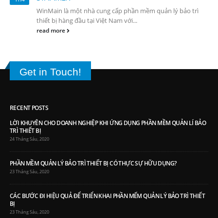
WinMain là một nhà cung cấp phần mềm quản lý bảo trì
thiết bị hàng đầu tại Việt Nam với...
read more
Get in Touch!
RECENT POSTS
LỜI KHUYÊN CHO DOANH NGHIỆP KHI ỨNG DỤNG PHẦN MỀM QUẢN LÍ BẢO
TRÌ THIẾT BỊ
24 Tháng Sáu, 2020
PHẦN MỀM QUẢN LÝ BẢO TRÌ THIẾT BỊ CÓ THỰC SỰ HỮU DỤNG?
23 Tháng Sáu, 2020
CÁC BƯỚC ĐI HIỆU QUẢ ĐỂ TRIỂN KHAI PHẦN MẾM QUẢN LÝ BẢO TRÌ THIẾT
BỊ
23 Tháng Sáu, 2020