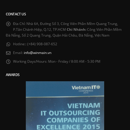
CONTACT US
Địa Chỉ:
Nhà 6A, Đường Số 3, Công Viên Phần Mềm Quang Trung,
P.Tân Chánh Hiệp, Q.12, TP.HCM
Chi Nhánh:
Công Viên Phần Mềm
Đà Nẵng, Số 2 Quang Trung, Quận Hải Châu, Đà Nẵng, Việt Nam
Hotline::
(+84) 908-087-652
Email:
info@winmain.vn
Working Days/Hours:
Mon - Friday / 8:00 AM - 5:30 PM
AWARDS