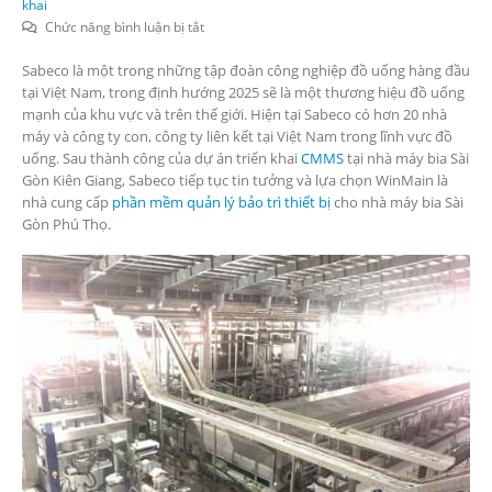
khai
ở
Chức năng bình luận bị tắt
WINMAIN
Sabeco là một trong những tập đoàn công nghiệp đồ uống hàng đầu
SẼ
tại Việt Nam, trong định hướng 2025 sẽ là một thương hiệu đồ uống
TIẾP
mạnh của khu vực và trên thế giới. Hiện tại Sabeco có hơn 20 nhà
TỤC
máy và công ty con, công ty liên kết tại Việt Nam trong lĩnh vực đồ
TRIỂN
uống. Sau thành công của dự án triển khai
KHAI
CMMS
tại nhà máy bia Sài
Gòn Kiên Giang, Sabeco tiếp tục tin tưởng và lựa chọn WinMain là
PHẦN
nhà cung cấp
phần mềm quản lý bảo trì thiết bị
MỀM
cho nhà máy bia Sài
Gòn Phú Thọ.
QUẢN
LÝ
BẢO
TRÌ
THIẾT
BỊ
CHO
THÊM
MỘT
NHÀ
MÁY
CỦA
SABECO