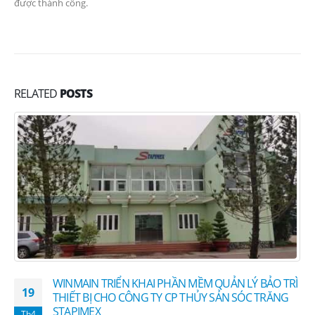
được thành công.
RELATED
POSTS
WINMAIN TRIỂN KHAI PHẦN MỀM QUẢN LÝ BẢO TRÌ
19
THIẾT BỊ CHO CÔNG TY CP THỦY SẢN SÓC TRĂNG
STAPIMEX
Th4