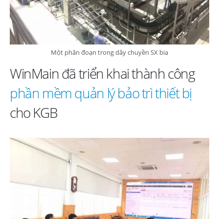
–
BIA
SÀI
GÒN
PHÚ
Một phân đoạn trong dây chuyền SX bia
THỌ
WinMain đã triển khai thành công
phần mềm quản lý bảo trì thiết bị
cho KGB