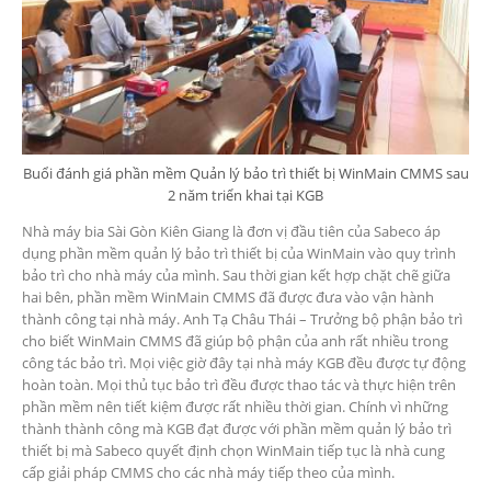
Buổi đánh giá phần mềm Quản lý bảo trì thiết bị WinMain CMMS sau
2 năm triển khai tại KGB
Nhà máy bia Sài Gòn Kiên Giang là đơn vị đầu tiên của Sabeco áp
dụng phần mềm quản lý bảo trì thiết bị của WinMain vào quy trình
bảo trì cho nhà máy của mình. Sau thời gian kết hợp chặt chẽ giữa
hai bên, phần mềm WinMain CMMS đã được đưa vào vận hành
thành công tại nhà máy. Anh Tạ Châu Thái – Trưởng bộ phận bảo trì
cho biết WinMain CMMS đã giúp bộ phận của anh rất nhiều trong
công tác bảo trì. Mọi việc giờ đây tại nhà máy KGB đều được tự động
hoàn toàn. Mọi thủ tục bảo trì đều được thao tác và thực hiện trên
phần mềm nên tiết kiệm được rất nhiều thời gian. Chính vì những
thành thành công mà KGB đạt được với phần mềm quản lý bảo trì
thiết bị mà Sabeco quyết định chọn WinMain tiếp tục là nhà cung
cấp giải pháp CMMS cho các nhà máy tiếp theo của mình.